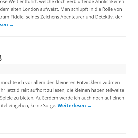
iose Welt entführt, welche doch verblüffende Ähnlichkeiten
 dem alten London aufweist. Man schlüpft in die Rolle von
tram Fiddle, seines Zeichens Abenteurer und Detektiv, der
esen
→
3
l möchte ich vor allem den kleineren Entwicklern widmen
hr jetzt direkt aufhört zu lesen, die kleinen haben teilweise
 Spiele zu bieten. Außerdem werde ich auch noch auf einen
itel eingehen, keine Sorge.
Weiterlesen
→