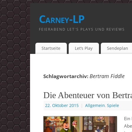
Carney-LP
FEIERABEND LET'S PLAYS UND REVIEWS
Startseite
Let’s Play
Sendeplan
Bertram Fiddle
Schlagwortarchiv:
Die Abenteuer von Bertr
22. Oktober 2015
|
Allgemein
,
Spiele
Ein
Abe