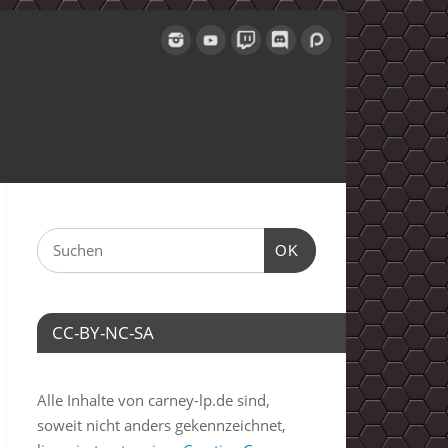
OK
CC-BY-NC-SA
Alle Inhalte von carney-lp.de sind,
soweit nicht anders gekennzeichnet,