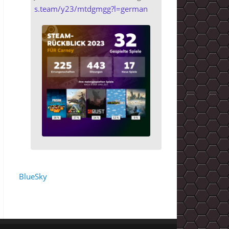
s.team/y23/mtdgmgg?l=german
BlueSky