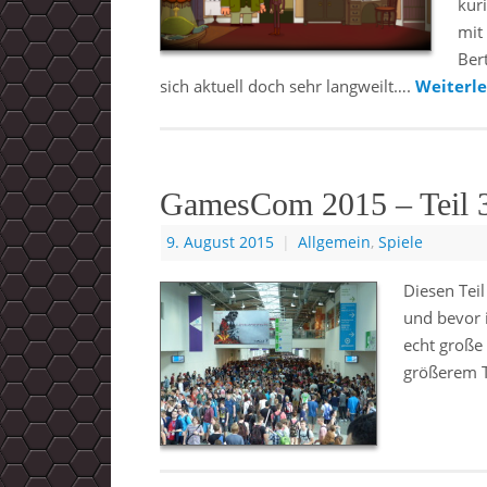
kur
mit
Ber
sich aktuell doch sehr langweilt….
Weiterl
GamesCom 2015 – Teil 
9. August 2015
|
Allgemein
,
Spiele
Diesen Tei
und bevor i
echt große
größerem T