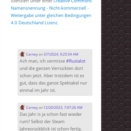
lizenziert unter einer
Creative Commons
Namensnennung - Nicht-kommerziell -
Weitergabe unter gleichen Bedingungen
4.0 Deutschland Lizenz.
Carney
on
3/7/2024, 9:25:54 AM
Ach man, ich vermisse
#
Rustalot
und die ganzen Verrückten dort
schon jetzt. Aber trotzdem ist es
gut, dass das ganze Spektakel nur
einmal im Jahr ist.
Carney
on
12/20/2023, 7:07:26 AM
Das Jahr is ja schon fast wieder
rum? Selbst der Steam
Jahresrückblick ist schon fertig.