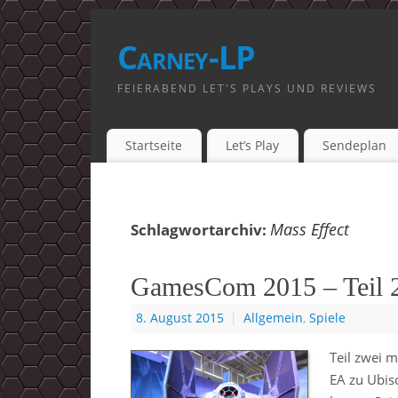
Carney-LP
FEIERABEND LET'S PLAYS UND REVIEWS
Startseite
Let’s Play
Sendeplan
Mass Effect
Schlagwortarchiv:
GamesCom 2015 – Teil 
8. August 2015
|
Allgemein
,
Spiele
Teil zwei 
EA zu Ubis