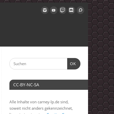
OK
CC-BY-NC-SA
Alle Inhalte von carney-lp.de sind,
soweit nicht anders gekennzeichnet,