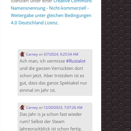
lizenziert unter einer
Creative Commons
Namensnennung - Nicht-kommerziell -
Weitergabe unter gleichen Bedingungen
4.0 Deutschland Lizenz.
Carney
on
3/7/2024, 9:25:54 AM
Ach man, ich vermisse
#
Rustalot
und die ganzen Verrückten dort
schon jetzt. Aber trotzdem ist es
gut, dass das ganze Spektakel nur
einmal im Jahr ist.
Carney
on
12/20/2023, 7:07:26 AM
Das Jahr is ja schon fast wieder
rum? Selbst der Steam
Jahresrückblick ist schon fertig.