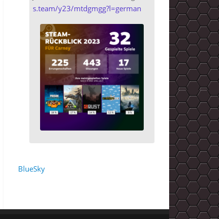
s.team/y23/mtdgmgg?l=german
BlueSky