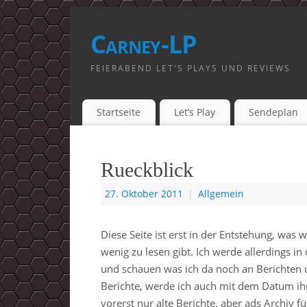
Carney-LP
FEIERABEND LET'S PLAYS UND REVIEWS
Startseite
Let’s Play
Sendeplan
Rueckblick
27. Oktober 2011
|
Allgemein
Diese Seite ist erst in der Entstehung, was 
wenig zu lesen gibt. Ich werde allerdings i
und schauen was ich da noch an Berichten 
Berichte, werde ich auch mit dem Datum ih
vorerst nur alte Berichte, aber ads Archiv fül