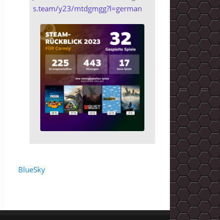
s.team/y23/mtdgmgg?l=german
BlueSky