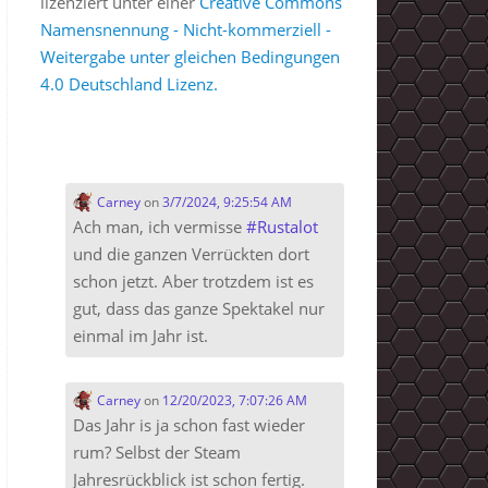
lizenziert unter einer
Creative Commons
Namensnennung - Nicht-kommerziell -
Weitergabe unter gleichen Bedingungen
4.0 Deutschland Lizenz.
Carney
on
3/7/2024, 9:25:54 AM
Ach man, ich vermisse
#
Rustalot
und die ganzen Verrückten dort
schon jetzt. Aber trotzdem ist es
gut, dass das ganze Spektakel nur
einmal im Jahr ist.
Carney
on
12/20/2023, 7:07:26 AM
Das Jahr is ja schon fast wieder
rum? Selbst der Steam
Jahresrückblick ist schon fertig.