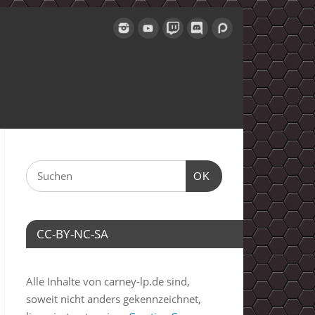
OK
CC-BY-NC-SA
Alle Inhalte von carney-lp.de sind,
soweit nicht anders gekennzeichnet,