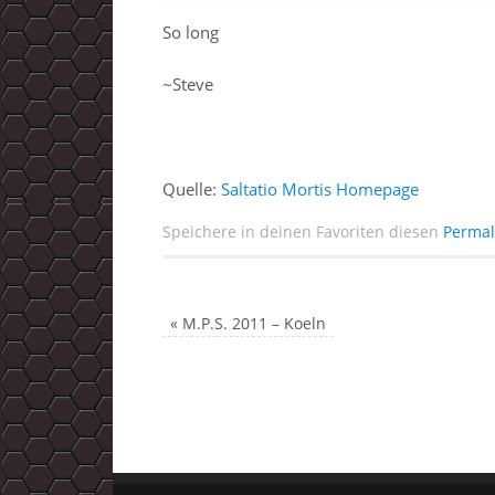
So long
~Steve
Quelle:
Saltatio Mortis Homepage
Speichere in deinen Favoriten diesen
Permal
«
M.P.S. 2011 – Koeln