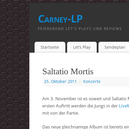
Carney-LP
FEIERABEND LET'S PLAYS UND REVIEWS
Startseite
Let’s Play
Sendeplan
Saltatio Mortis
25. Oktober 2011
|
Konzerte
Am 3. November ist es soweit und Saltatio M
ersten Auftritt werden die Jungs in der
Live
mit von der Partie.
Das neue gleichnamige Album ist bereits ein