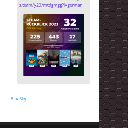
s.team/y23/mtdgmgg?l=german
BlueSky