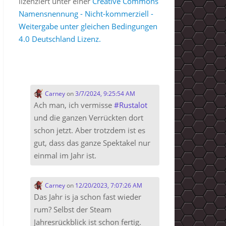
lizenziert unter einer
Creative Commons
Namensnennung - Nicht-kommerziell -
Weitergabe unter gleichen Bedingungen
4.0 Deutschland Lizenz.
Carney
on
3/7/2024, 9:25:54 AM
Ach man, ich vermisse
#
Rustalot
und die ganzen Verrückten dort
schon jetzt. Aber trotzdem ist es
gut, dass das ganze Spektakel nur
einmal im Jahr ist.
Carney
on
12/20/2023, 7:07:26 AM
Das Jahr is ja schon fast wieder
rum? Selbst der Steam
Jahresrückblick ist schon fertig.