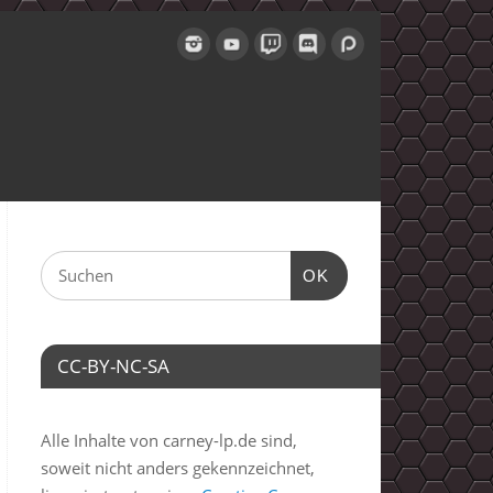
OK
CC-BY-NC-SA
Alle Inhalte von carney-lp.de sind,
soweit nicht anders gekennzeichnet,