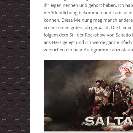
ihr eigen nennen und gehört haben. Ich habe
Veröffentlichung bekommen und kam so in 
können. Diese Meinung mag manch anderer 
erneut einen guten Job gemacht. Die Lieder
folgem dem Stil der Rockshow von Saltatio 
ans Herz gelegt und ich werde ganz einfac
versuchen ein paar Autogramme abzustaub